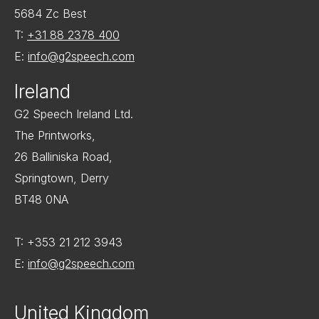
5684 Zc Best
T:
+31 88 2378 400
E:
info@g2speech.com
Ireland
G2 Speech Ireland Ltd.
The Printworks,
26 Balliniska Road,
Springtown, Derry
BT48 0NA
T: +353 21 212 3943
E:
info@g2speech.com
United Kingdom