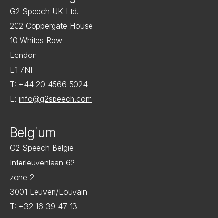
G2 Speech UK Ltd.
202 Coppergate House
10 Whites Row
London
E1 7NF
T:
+44 20 4566 5024
E:
info@g2speech.com
Belgium
G2 Speech België
Interleuvenlaan 62
zone 2
3001 Leuven/Louvain
T:
+32 16 39 47 13