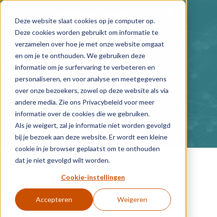
Skip to main content
Deze website slaat cookies op je computer op.
Deze cookies worden gebruikt om informatie te
verzamelen over hoe je met onze website omgaat
en om je te onthouden. We gebruiken deze
News & Insights
informatie om je surfervaring te verbeteren en
personaliseren, en voor analyse en meetgegevens
over onze bezoekers, zowel op deze website als via
andere media. Zie ons Privacybeleid voor meer
All
Ambient Speech
Nieuws
informatie over de cookies die we gebruiken.
succesvarhalen
Video's
webinars
Als je weigert, zal je informatie niet worden gevolgd
bij je bezoek aan deze website. Er wordt een kleine
cookie in je browser geplaatst om te onthouden
dat je niet gevolgd wilt worden.
Posts about Webinar
Cookie-instellingen
Accepteren
Weigeren