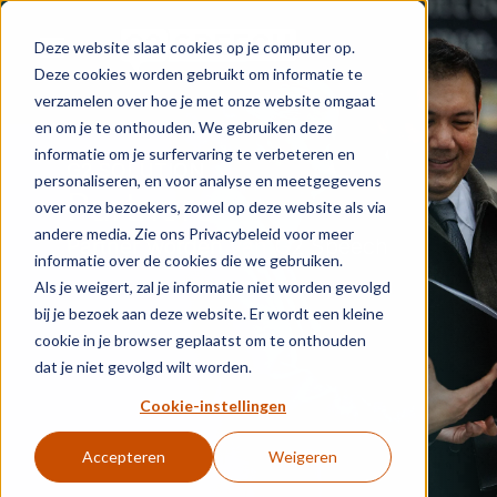
Skip to main content
Deze website slaat cookies op je computer op.
Deze cookies worden gebruikt om informatie te
verzamelen over hoe je met onze website omgaat
en om je te onthouden. We gebruiken deze
informatie om je surfervaring te verbeteren en
G2 SOLUTION
personaliseren, en voor analyse en meetgegevens
Partners
over onze bezoekers, zowel op deze website als via
andere media. Zie ons Privacybeleid voor meer
Partner worden van G2 Speech
informatie over de cookies die we gebruiken.
Als je weigert, zal je informatie niet worden gevolgd
bij je bezoek aan deze website. Er wordt een kleine
cookie in je browser geplaatst om te onthouden
dat je niet gevolgd wilt worden.
Cookie-instellingen
Accepteren
Weigeren