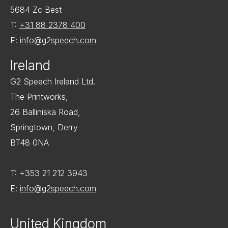
5684 Zc Best
T:
+31 88 2378 400
E:
info@g2speech.com
Ireland
G2 Speech Ireland Ltd.
The Printworks,
26 Balliniska Road,
Springtown, Derry
BT48 0NA
T: +353 21 212 3943
E:
info@g2speech.com
United Kingdom