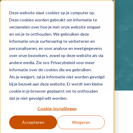
Skip to main content
Deze website slaat cookies op je computer op.
Deze cookies worden gebruikt om informatie te
verzamelen over hoe je met onze website omgaat
en om je te onthouden. We gebruiken deze
News & Insights
informatie om je surfervaring te verbeteren en
personaliseren, en voor analyse en meetgegevens
over onze bezoekers, zowel op deze website als via
andere media. Zie ons Privacybeleid voor meer
All
Ambient Speech
Nieuws
informatie over de cookies die we gebruiken.
succesvarhalen
Video's
webinars
Als je weigert, zal je informatie niet worden gevolgd
bij je bezoek aan deze website. Er wordt een kleine
cookie in je browser geplaatst om te onthouden
dat je niet gevolgd wilt worden.
Posts about Healthcare
Cookie-instellingen
Accepteren
Weigeren