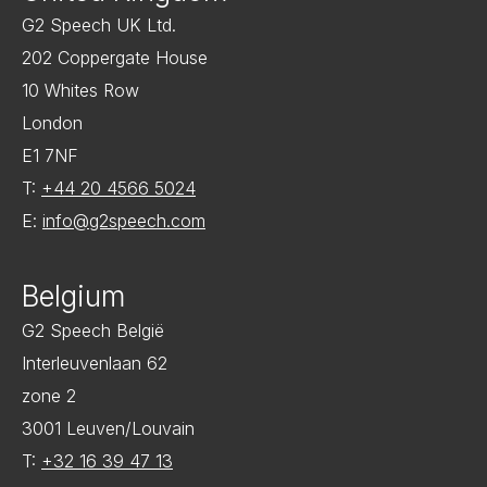
G2 Speech UK Ltd.
202 Coppergate House
10 Whites Row
London
E1 7NF
T:
+44 20 4566 5024
E:
info@g2speech.com
Belgium
G2 Speech België
Interleuvenlaan 62
zone 2
3001 Leuven/Louvain
T:
+32 16 39 47 13