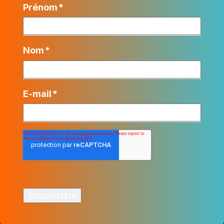
Prénom
*
Nom
*
E-mail
*