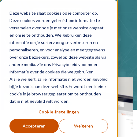
Skip to main content
Deze website slaat cookies op je computer op.
Deze cookies worden gebruikt om informatie te
verzamelen over hoe je met onze website omgaat
en om je te onthouden. We gebruiken deze
Video G2 Speech
informatie om je surfervaring te verbeteren en
personaliseren, en voor analyse en meetgegevens
over onze bezoekers, zowel op deze website als via
Oct 2, 2016 1:15:00 AM
andere media. Zie ons Privacybeleid voor meer
informatie over de cookies die we gebruiken.
Als je weigert, zal je informatie niet worden gevolgd
bij je bezoek aan deze website. Er wordt een kleine
cookie in je browser geplaatst om te onthouden
dat je niet gevolgd wilt worden.
Cookie-instellingen
Accepteren
Weigeren