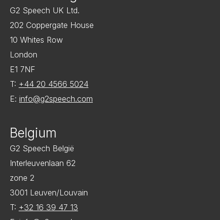
G2 Speech UK Ltd.
202 Coppergate House
10 Whites Row
London
E1 7NF
T:
+44 20 4566 5024
E:
info@g2speech.com
Belgium
G2 Speech België
Interleuvenlaan 62
zone 2
3001 Leuven/Louvain
T:
+32 16 39 47 13