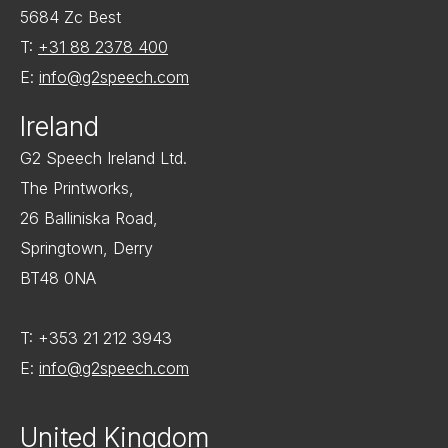
5684 Zc Best
T:
+31 88 2378 400
E:
info@g2speech.com
Ireland
G2 Speech Ireland Ltd.
The Printworks,
26 Balliniska Road,
Springtown, Derry
BT48 0NA
T: +353 21 212 3943
E:
info@g2speech.com
United Kingdom