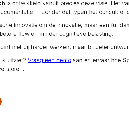
ch
is ontwikkeld vanuit precies deze visie. Het v
documentatie — zonder dat typen het consult on
gische innovatie om de innovatie, maar een funda
betere flow en minder cognitieve belasting.
gint niet bij harder werken, maar bij beter ontw
jk uitziet?
Vraag een demo
aan en ervaar hoe S
verstoren.
edIn
 X
e on Pinterest
Share via email