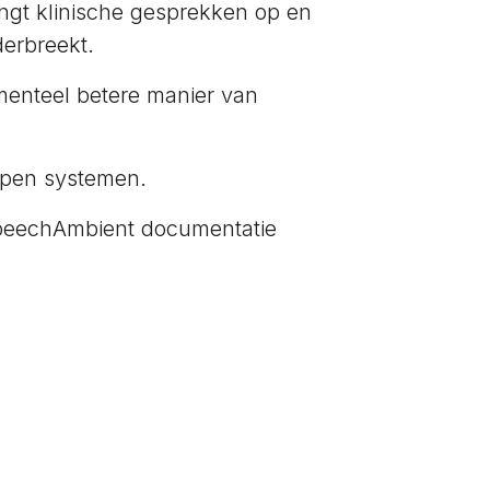
angt klinische gesprekken op en
derbreekt.
menteel betere manier van
orpen systemen.
peechAmbient documentatie