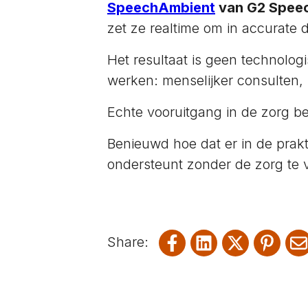
SpeechAmbient
van G2 Spee
zet ze
realtime om in accurate 
Het resultaat is geen technolo
werken: menselijker consulten, 
Echte vooruitgang in de zorg be
Benieuwd hoe dat er in de prakti
ondersteunt zonder de zorg te 
Share on Facebook
Share on Link
Share on
Shar