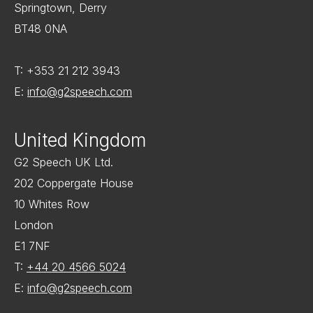
Springtown, Derry
BT48 0NA
T: +353 21 212 3943
E:
info@g2speech.com
United Kingdom
G2 Speech UK Ltd.
202 Coppergate House
10 Whites Row
London
E1 7NF
T:
+44 20 4566 5024
E:
info@g2speech.com