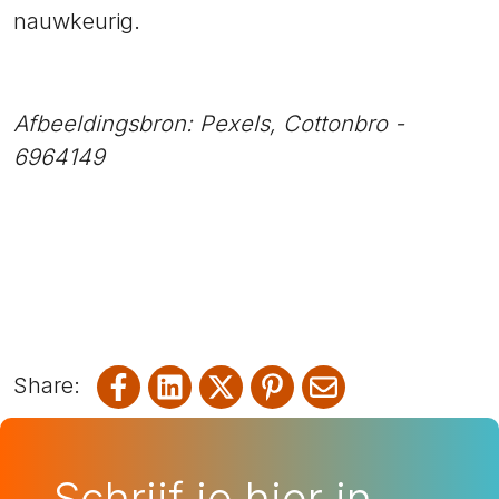
nauwkeurig.
Afbeeldingsbron: Pexels, Cottonbro -
6964149
Share on Facebook
Share on LinkedIn
Share on X
Share on Pinterest
Share via emai
Schrijf je hier in