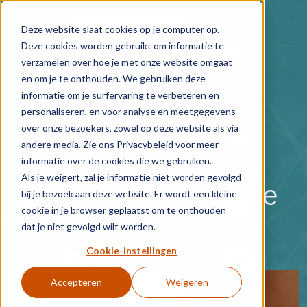
Skip to main content
Deze website slaat cookies op je computer op.
Deze cookies worden gebruikt om informatie te
verzamelen over hoe je met onze website omgaat
en om je te onthouden. We gebruiken deze
Spijkenisse Medisch
informatie om je surfervaring te verbeteren en
personaliseren, en voor analyse en meetgegevens
Centrum start met
over onze bezoekers, zowel op deze website als via
andere media. Zie ons Privacybeleid voor meer
SpeechReport en
informatie over de cookies die we gebruiken.
Als je weigert, zal je informatie niet worden gevolgd
JiveX PACS integratie
bij je bezoek aan deze website. Er wordt een kleine
cookie in je browser geplaatst om te onthouden
dat je niet gevolgd wilt worden.
Mar 11, 2020 12:45:00 AM
Cookie-instellingen
Accepteren
Weigeren